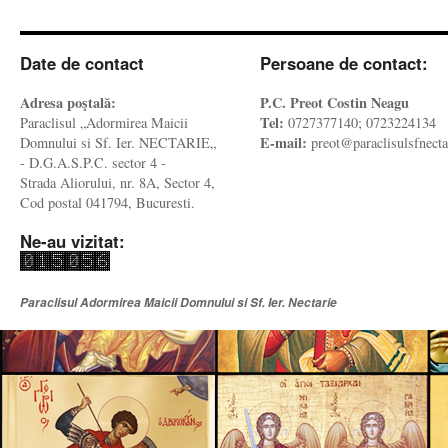
Date de contact
Persoane de contact:
Adresa poştală:
P.C. Preot Costin Neagu
Tel:
Paraclisul „Adormirea Maicii
0727377140; 0723224134
E-mail:
Domnului si Sf. Ier. NECTARIE„
preot@paraclisulsfnecta
- D.G.A.S.P.C. sector 4 -
Strada Aliorului, nr. 8A, Sector 4,
Cod postal 041794, Bucuresti.
Ne-au vizitat:
Paraclisul Adormirea Maicii Domnului si Sf. Ier. Nectarie