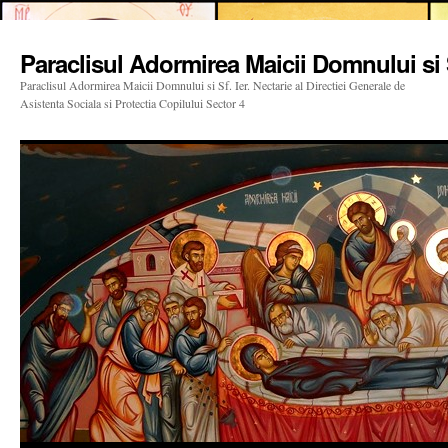
Paraclisul Adormirea Maicii Domnului si S
Paraclisul Adormirea Maicii Domnului si Sf. Ier. Nectarie al Directiei Generale de
Asistenta Sociala si Protectia Copilului Sector 4