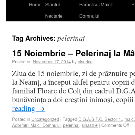
Home
Sfantul
Paraclisul Maicii
St
Nectarie
Domnului
pelerinaj
Tag Archives:
15 Noiembrie – Pelerinaj la M
Posted on
November 17, 2014
by
biserica
Ziua de 15 noiembrie, zi de prăznuire pe
la Neamț, a început altfel pentru copiii
familial Floare de Colț din cadrul D.G.A
bunăvoința a doi creștini inimoși, copi
reading
→
Posted in
Uncategorized
|
Tagged
D.G.A.S.P.C. Sector 4.
,
maic
Adormirii Maicii Domnului
,
pelerinaj
,
sihastrie
|
Comments Off