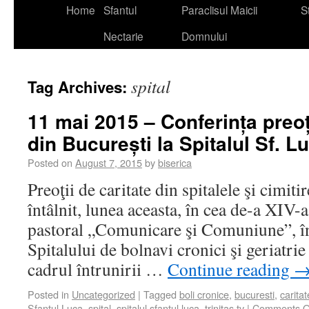
Home
Sfantul
Paraclisul Maicii
St
Nectarie
Domnului
spital
Tag Archives:
11 mai 2015 – Conferința preoți
din București la Spitalul Sf. L
Posted on
August 7, 2015
by
biserica
Preoţii de caritate din spitalele şi cimiti
întâlnit, lunea aceasta, în cea de-a XIV-
pastoral „Comunicare şi Comuniune”, în 
Spitalului de bolnavi cronici şi geriatri
cadrul întrunirii …
Continue reading
Posted in
Uncategorized
|
Tagged
boli cronice
,
bucuresti
,
caritat
Sfantul Luca
,
spital
,
spitalul sfantul luca
,
trinitas tv
|
Comments O