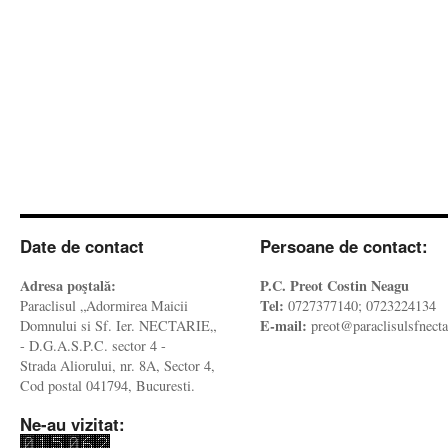
Date de contact
Persoane de contact:
Adresa poştală:
P.C. Preot Costin Neagu
Tel:
Paraclisul „Adormirea Maicii
0727377140; 0723224134
E-mail:
Domnului si Sf. Ier. NECTARIE„
preot@paraclisulsfnecta
- D.G.A.S.P.C. sector 4 -
Strada Aliorului, nr. 8A, Sector 4,
Cod postal 041794, Bucuresti.
Ne-au vizitat: