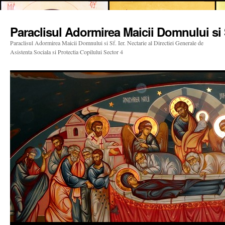
Paraclisul Adormirea Maicii Domnului si S
Paraclisul Adormirea Maicii Domnului si Sf. Ier. Nectarie al Directiei Generale de
Asistenta Sociala si Protectia Copilului Sector 4