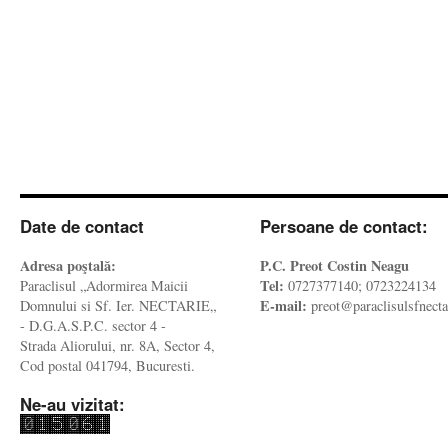
Date de contact
Persoane de contact:
Adresa poştală:
P.C. Preot Costin Neagu
Tel:
Paraclisul „Adormirea Maicii
0727377140; 0723224134
E-mail:
Domnului si Sf. Ier. NECTARIE„
preot@paraclisulsfnecta
- D.G.A.S.P.C. sector 4 -
Strada Aliorului, nr. 8A, Sector 4,
Cod postal 041794, Bucuresti.
Ne-au vizitat: