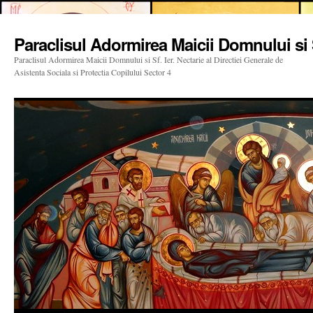
Paraclisul Adormirea Maicii Domnului si S
Paraclisul Adormirea Maicii Domnului si Sf. Ier. Nectarie al Directiei Generale de
Asistenta Sociala si Protectia Copilului Sector 4