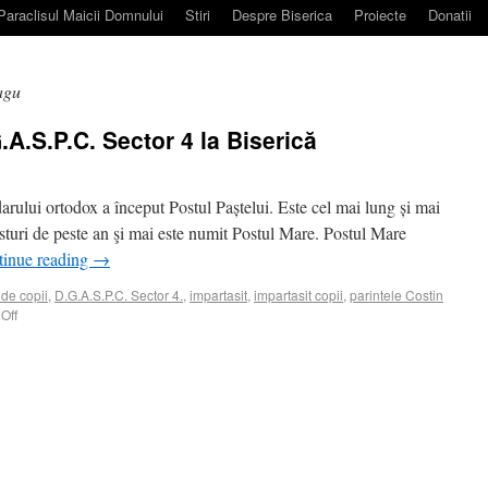
Paraclisul Maicii Domnului
Stiri
Despre Biserica
Proiecte
Donatii
agu
.A.S.P.C. Sector 4 la Biserică
darului ortodox a început Postul Paștelui. Este cel mai lung și mai
osturi de peste an şi mai este numit Postul Mare. Postul Mare
tinue reading
→
 de copii
,
D.G.A.S.P.C. Sector 4.
,
impartasit
,
impartasit copii
,
parintele Costin
Off