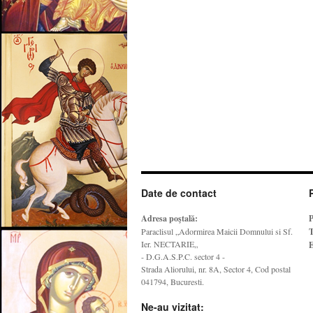
Date de contact
Adresa poştală:
P
Paraclisul „Adormirea Maicii Domnului si Sf.
T
Ier. NECTARIE„
E
- D.G.A.S.P.C. sector 4 -
Strada Aliorului, nr. 8A, Sector 4, Cod postal
041794, Bucuresti.
Ne-au vizitat: