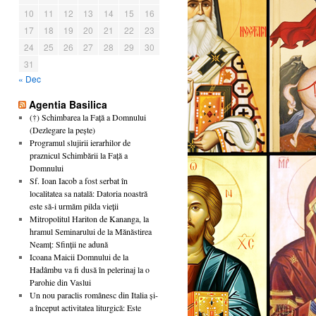
10
11
12
13
14
15
16
17
18
19
20
21
22
23
24
25
26
27
28
29
30
31
« Dec
Agentia Basilica
(†) Schimbarea la Față a Domnului
(Dezlegare la pește)
Programul slujirii ierarhilor de
praznicul Schimbării la Față a
Domnului
Sf. Ioan Iacob a fost serbat în
localitatea sa natală: Datoria noastră
este să-i urmăm pilda vieții
Mitropolitul Hariton de Kananga, la
hramul Seminarului de la Mănăstirea
Neamț: Sfinții ne adună
Icoana Maicii Domnului de la
Hadâmbu va fi dusă în pelerinaj la o
Parohie din Vaslui
Un nou paraclis românesc din Italia și-
a început activitatea liturgică: Este