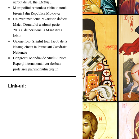
ocrotit de Sf. Ilie Lăcătușu
Mitropolitul Antonie a vizitat o nouă
biserică din Republica Moldova
Un eveniment cultural-artistic dedicat
Maicii Domnului a adunat peste
20.000 de persoane la Mănăstirea
Izbuc
Galerie foto: Sfântul Ioan Iacob de la
Neamț, cinstit la Paraclisul Catedralei
Naționale
Congresul Mondial de Studii Siriace:
Experți internaționali vor dezbate
protejarea patrimoniului creștin
Link-uri: