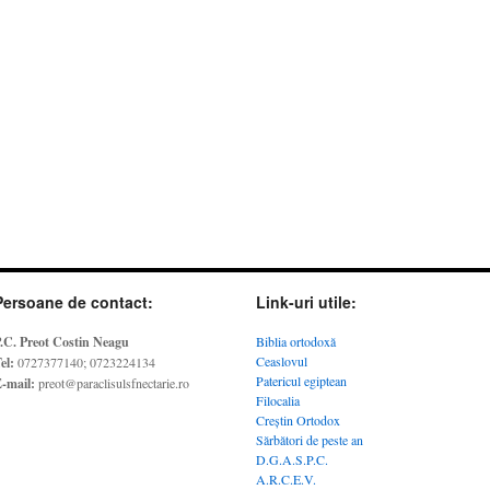
Persoane de contact:
Link-uri utile:
.C. Preot Costin Neagu
Biblia ortodoxă
Ceaslovul
el:
0727377140; 0723224134
Patericul egiptean
-mail:
preot@paraclisulsfnectarie.ro
Filocalia
Creștin Ortodox
Sărbători de peste an
D.G.A.S.P.C.
A.R.C.E.V.