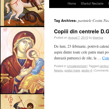
Home
Sfantul Nectarie
parintele Costin Ne
Tag Archives:
Copiii din centrele D.G
Posted on
August 7, 2015
by
biserica
De luni, 23 februarie, potrivit calen
aspru dintre toate cele patru mari p
durează patruzeci de zile, la …
Con
Posted in
Uncategorized
|
Tagged
centrul
Neagu
,
postul mare
,
sector 4
|
Comments 