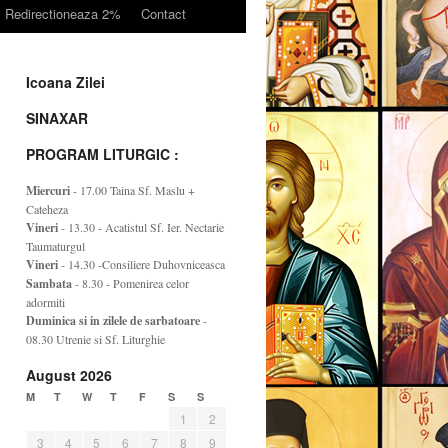
Redirectioneaza 2%
Contact
Icoana Zilei
SINAXAR
PROGRAM LITURGIC :
Miercuri
- 17.00 Taina Sf. Maslu +
Cateheza
Vineri
- 13.30 - Acatistul Sf. Ier. Nectarie
Taumaturgul
Vineri
- 14.30 -Consiliere Duhovniceasca
Sambata
- 8.30 - Pomenirea celor
adormiti
Duminica si in zilele de sarbatoare
-
08.30 Utrenie si Sf. Liturghie
August 2026
M
T
W
T
F
S
S
1
2
3
4
5
6
7
8
9