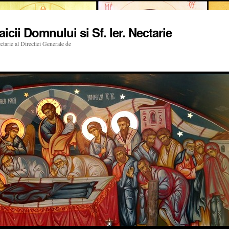
cii Domnului si Sf. Ier. Nectarie
tarie al Directiei Generale de