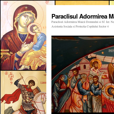
Paraclisul Adormirea Mai
Paraclisul Adormirea Maicii Domnului si Sf. Ier. Nec
Asistenta Sociala si Protectia Copilului Sector 4