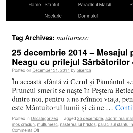
Home
Sfantul
Paraclisul Maicii
St
Nectarie
Domnului
multumesc
Tag Archives:
25 decembrie 2014 – Mesajul p
Neagu cu prilejul Sărbătorilor
Posted on
December 31, 2014
by
biserica
În această sfântă zi Cerul și Pământul se
Pruncul smerit se naște în Peștera Betlee
dintre noi, pentru a ne reînnoi viața, pe
este Mântuitorul lumii și că ne …
Conti
Posted in
Uncategorized
|
Tagged
25 decembrie
,
adormirea mai
mos craciun
,
multumesc
,
nasterea lui hristos
,
paraclisul sfantul 
Comments Off