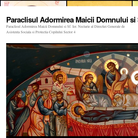
Paraclisul Adormirea Maicii Domnului si S
Paraclisul Adormirea Maicii Domnului si Sf. Ier. Nectarie al Directiei Generale de
Asistenta Sociala si Protectia Copilului Sector 4