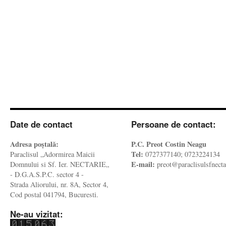
Date de contact
Persoane de contact:
Adresa poştală:
P.C. Preot Costin Neagu
Tel:
Paraclisul „Adormirea Maicii
0727377140; 0723224134
E-mail:
Domnului si Sf. Ier. NECTARIE„
preot@paraclisulsfnecta
- D.G.A.S.P.C. sector 4 -
Strada Aliorului, nr. 8A, Sector 4,
Cod postal 041794, Bucuresti.
Ne-au vizitat: