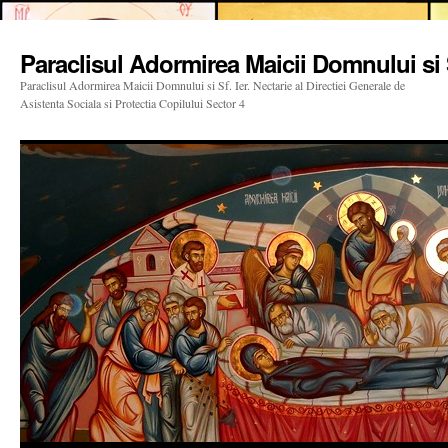
Paraclisul Adormirea Maicii Domnului si S
Paraclisul Adormirea Maicii Domnului si Sf. Ier. Nectarie al Directiei Generale de
Asistenta Sociala si Protectia Copilului Sector 4