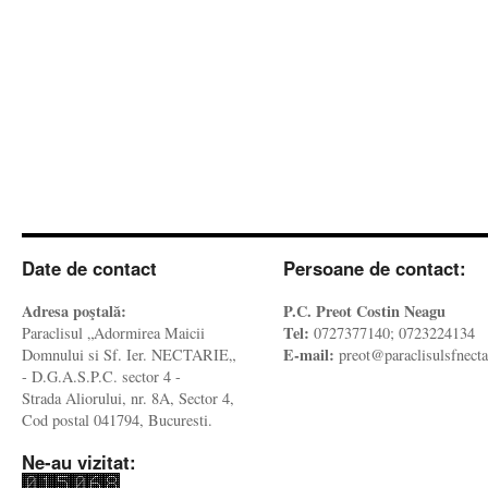
Date de contact
Persoane de contact:
Adresa poştală:
P.C. Preot Costin Neagu
Tel:
Paraclisul „Adormirea Maicii
0727377140; 0723224134
E-mail:
Domnului si Sf. Ier. NECTARIE„
preot@paraclisulsfnecta
- D.G.A.S.P.C. sector 4 -
Strada Aliorului, nr. 8A, Sector 4,
Cod postal 041794, Bucuresti.
Ne-au vizitat: