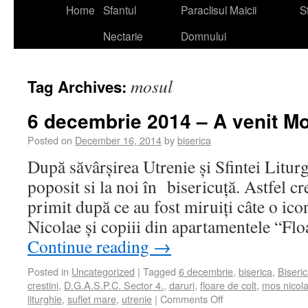
Home
Sfantul
Paraclisul Maicii
St
Nectarie
Domnului
mosul
Tag Archives:
6 decembrie 2014 – A venit Mo
Posted on
December 16, 2014
by
biserica
După săvârșirea Utrenie și Sfintei Litur
poposit si la noi în bisericuță. Astfel cr
primit după ce au fost miruiți câte o icon
Nicolae și copiii din apartamentele “Flo
Continue reading
→
Posted in
Uncategorized
|
Tagged
6 decembrie
,
biserica
,
Biseri
crestini
,
D.G.A.S.P.C. Sector 4.
,
daruri
,
floare de colt
,
mos nicol
liturghie
,
suflet mare
,
utrenie
|
Comments Off