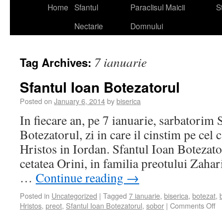
Home
Sfantul
Paraclisul Maicii
St
Nectarie
Domnului
7 ianuarie
Tag Archives:
Sfantul Ioan Botezatorul
Posted on
January 6, 2014
by
biserica
In fiecare an, pe 7 ianuarie, sarbatorim
Botezatorul, zi in care il cinstim pe cel 
Hristos in Iordan. Sfantul Ioan Botezato
cetatea Orini, in familia preotului Zahar
…
Continue reading
→
Posted in
Uncategorized
|
Tagged
7 ianuarie
,
biserica
,
botezat
,
Hristos
,
preot
,
Sfantul Ioan Botezatorul
,
sobor
|
Comments Off