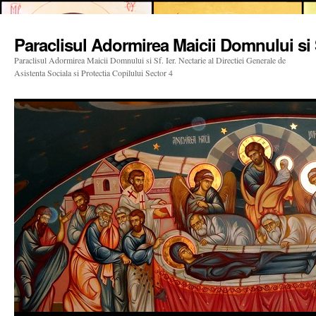
Paraclisul Adormirea Maicii Domnului si S
Paraclisul Adormirea Maicii Domnului si Sf. Ier. Nectarie al Directiei Generale de
Asistenta Sociala si Protectia Copilului Sector 4