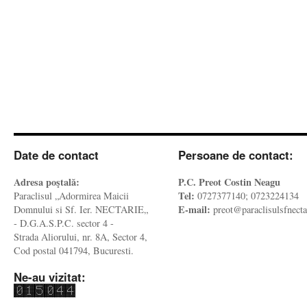
Date de contact
Persoane de contact:
Adresa poştală:
P.C. Preot Costin Neagu
Tel:
Paraclisul „Adormirea Maicii
0727377140; 0723224134
E-mail:
Domnului si Sf. Ier. NECTARIE„
preot@paraclisulsfnecta
- D.G.A.S.P.C. sector 4 -
Strada Aliorului, nr. 8A, Sector 4,
Cod postal 041794, Bucuresti.
Ne-au vizitat: