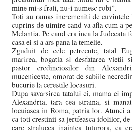
mine mi-s frati, nu-i numesc robi”.
Toti au ramas incremeniti de cuvintele 
cuprins de uimire cand va afla cum a 
Melantia. Pe cand era inca la Judecata f
casa ei si a ars pana la temelie.
Zguduit de cele petrecute, tatal Eug
marirea, bogatia si desfatarea vietii 
pastor credinciosilor din Alexandri
muceniceste, omorat de sabiile necredinc
bucurie la cerestile locasuri.
Dupa savarsirea tatalui ei, mama ei im
Alexandria, tara cea straina, si man
locuiasca in Roma, patria lor. Atunci 
ca toti crestinii sa jertfeasca idolilor, 
care stralucea inaintea tuturora, ca e