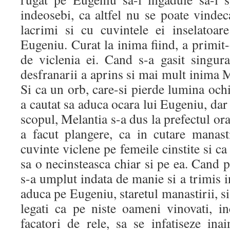
indeosebi, ca altfel nu se poate vindec
lacrimi si cu cuvintele ei inselatoar
Eugeniu. Curat la inima fiind, a primit-
de viclenia ei. Cand s-a gasit singura
desfranarii a aprins si mai mult inima M
Si ca un orb, care-si pierde lumina ochi
a cautat sa aduca ocara lui Eugeniu, dar
scopul, Melantia s-a dus la prefectul oras
a facut plangere, ca in cutare manasti
cuvinte viclene pe femeile cinstite si ca
sa o necinsteasca chiar si pe ea. Cand p
s-a umplut indata de manie si a trimis i
aduca pe Eugeniu, staretul manastirii, s
legati ca pe niste oameni vinovati, in
facatori de rele, sa se infatiseze ina