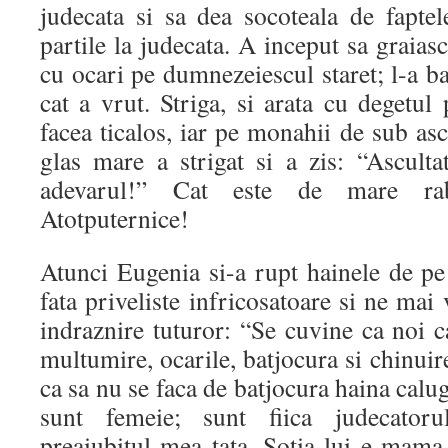
judecata si sa dea socoteala de faptele
partile la judecata. A inceput sa graias
cu ocari pe dumnezeiescul staret; l-a ba
cat a vrut. Striga, si arata cu degetul p
facea ticalos, iar pe monahii de sub ascu
glas mare a strigat si a zis: “Asculta
adevarul!” Cat este de mare r
Atotputernice!
Atunci Eugenia si-a rupt hainele de pe 
fata priveliste infricosatoare si ne mai
indraznire tuturor: “Se cuvine ca noi c
multumire, ocarile, batjocura si chinuir
ca sa nu se faca de batjocura haina calu
sunt femeie; sunt fiica judecatorul
preaiubitul mea tata. Sotia lui e mama