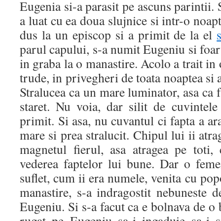
Eugenia si-a parasit pe ascuns parintii.
a luat cu ea doua slujnice si intr-o noapt
dus la un episcop si a primit de la el
parul capului, s-a numit Eugeniu si foar
in graba la o manastire. Acolo a trait in 
trude, in privegheri de toata noaptea si a
Stralucea ca un mare luminator, asa ca fra
staret. Nu voia, dar silit de cuvintel
primit. Si asa, nu cuvantul ci fapta a a
mare si prea stralucit. Chipul lui ii atr
magnetul fierul, asa atragea pe toti,
vederea faptelor lui bune. Dar o feme
suflet, cum ii era numele, venita cu pop
manastire, s-a indragostit nebuneste d
Eugeniu. Si s-a facut ca e bolnava de o 
rugat pe Eugeniu sa-i ingaduie sa-i 