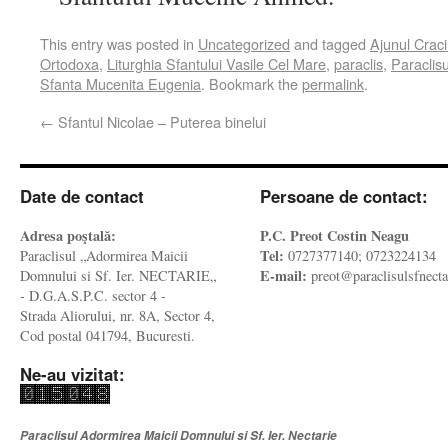
This entry was posted in
Uncategorized
and tagged
Ajunul Craci
Ortodoxa
,
Liturghia Sfantului Vasile Cel Mare
,
paraclis
,
Paraclisu
Sfanta Mucenita Eugenia
. Bookmark the
permalink
.
←
Sfantul Nicolae – Puterea binelui
Date de contact
Persoane de contact:
Adresa poştală:
P.C. Preot Costin Neagu
Tel:
Paraclisul „Adormirea Maicii
0727377140; 0723224134
E-mail:
Domnului si Sf. Ier. NECTARIE„
preot@paraclisulsfnecta
- D.G.A.S.P.C. sector 4 -
Strada Aliorului, nr. 8A, Sector 4,
Cod postal 041794, Bucuresti.
Ne-au vizitat:
Paraclisul Adormirea Maicii Domnului si Sf. Ier. Nectarie