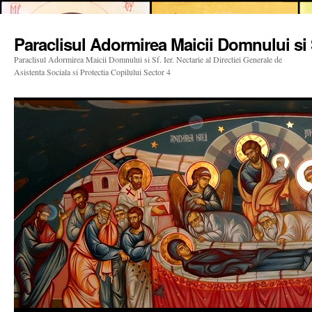
Paraclisul Adormirea Maicii Domnului si S
Paraclisul Adormirea Maicii Domnului si Sf. Ier. Nectarie al Directiei Generale de
Asistenta Sociala si Protectia Copilului Sector 4