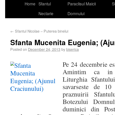
Home
Sfantul
Paraclisul Maicii
St
Nectarie
Domnului
←
Sfantul Nicolae – Puterea binelui
Sfanta Mucenita Eugenia; (Aju
Posted on
December 24, 2013
by
biserica
Pe 24 decembrie e
Amintim ca in 
Liturghia Sfantul
savarseste de 10
praznuirii Sfantu
Botezului Domnul
duminici din Pos