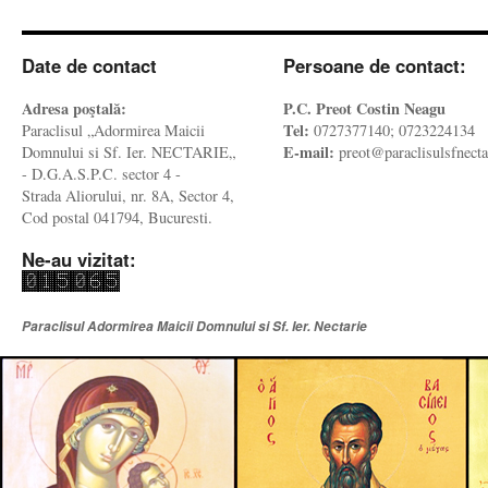
Date de contact
Persoane de contact:
Adresa poştală:
P.C. Preot Costin Neagu
Tel:
Paraclisul „Adormirea Maicii
0727377140; 0723224134
E-mail:
Domnului si Sf. Ier. NECTARIE„
preot@paraclisulsfnecta
- D.G.A.S.P.C. sector 4 -
Strada Aliorului, nr. 8A, Sector 4,
Cod postal 041794, Bucuresti.
Ne-au vizitat:
Paraclisul Adormirea Maicii Domnului si Sf. Ier. Nectarie