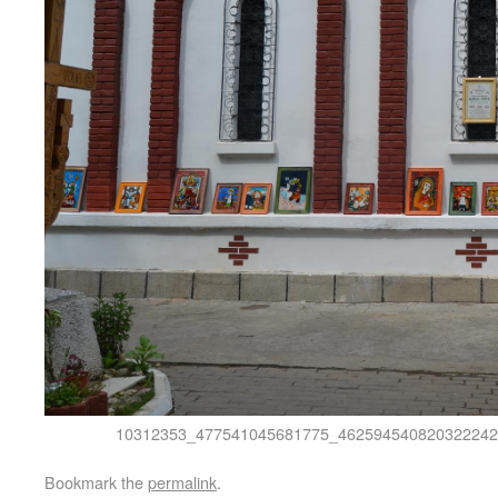
10312353_477541045681775_462594540820322242
Bookmark the
permalink
.