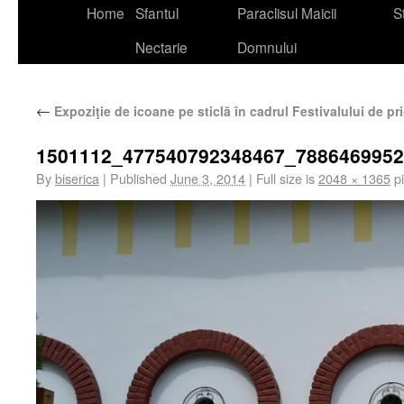
Home
Sfantul
Paraclisul Maicii
St
Nectarie
Domnului
←
Expoziţie de icoane pe sticlă în cadrul Festivalului de p
1501112_477540792348467_788646995
By
biserica
|
Published
June 3, 2014
|
Full size is
2048 × 1365
pi