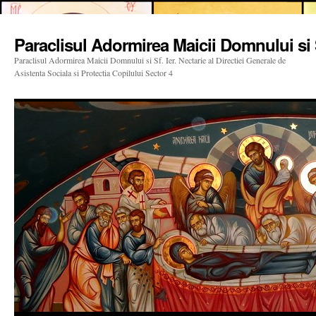
Paraclisul Adormirea Maicii Domnului si S
Paraclisul Adormirea Maicii Domnului si Sf. Ier. Nectarie al Directiei Generale de
Asistenta Sociala si Protectia Copilului Sector 4