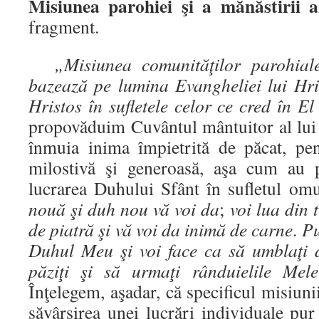
Misiunea parohiei şi a mănăstirii 
fragment.
„Misiunea comunităţilor parohial
bazează pe lumina Evangheliei lui Hris
Hristos în sufletele celor ce cred în El
propovăduim Cuvântul mântuitor al lu
înmuia inima împietrită de păcat, pe
milostivă şi generoasă, aşa cum au p
lucrarea Duhului Sfânt în sufletul om
nouă şi duh nou vă voi da
;
voi lua din 
de piatră şi vă voi da inimă de carne
.
Pu
Duhul Meu şi voi face ca să umblaţi 
păziţi şi să urmaţi rânduielile Mel
Înţelegem, aşadar, că specificul misiuni
săvârşirea unei lucrări individuale pu