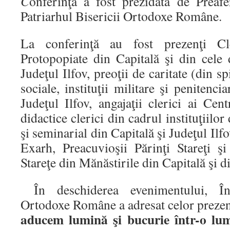
C
onferinţa a fost prezidată de Preafer
Patriarhul Bisericii Ortodoxe Române.
La conferinţă au fost prezenţi Cl
Protopopiate din Capitală şi din cele
Judeţul Ilfov, preoţii de caritate (din spi
sociale, instituţii militare şi penitenci
Judeţul Ilfov, angajaţii clerici ai Cent
didactice clerici din cadrul instituţiilo
şi seminarial din Capitală şi Judeţul Ilf
Exarh, Preacuvioşii Părinţi Stareţi ş
Stareţe din Mănăstirile din Capitală şi di
În deschiderea evenimentului, Întâi
Ortodoxe Române a adresat celor prezenţ
aducem lumină şi bucurie într-o lum