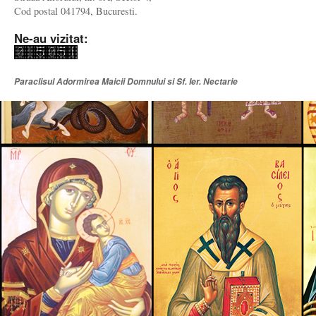
Cod postal 041794, Bucuresti.
Ne-au vizitat:
Paraclisul Adormirea Maicii Domnului si Sf. Ier. Nectarie