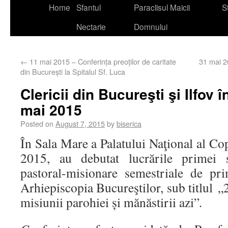
Home
Sfantul
Paraclisul Maicii
St
Nectarie
Domnului
←
11 mai 2015 – Conferința preoților de caritate
31 mai 2
din București la Spitalul Sf. Luca
Clericii din Bucureşti şi Ilfov 
mai 2015
Posted on
August 7, 2015
by
biserica
În Sala Mare a Palatului Naţional al Cop
2015, au debutat lucrările primei s
pastoral-misionare semestriale de pr
Arhiepiscopia Bucureştilor, sub titlul
„
misiunii parohiei și mănăstirii azi”
.