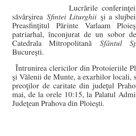
Lucrările conferinţei au f
săvârşirea
Sfintei Liturghii
şi a slujbe
Preasfinţitul Părinte Varlaam Ploieş
patriarhal, înconjurat de un sobor de
Catedrala Mitropolitană
Sfântul Sp
Bucureşti.
Întrunirea clericilor din Protoieriile P
şi Vălenii de Munte, a exarhilor locali, st
preoţilor de caritate din judeţul Prah
mai, de la orele 10:15, la Palatul Admin
Judeţean Prahova din Ploieşti.