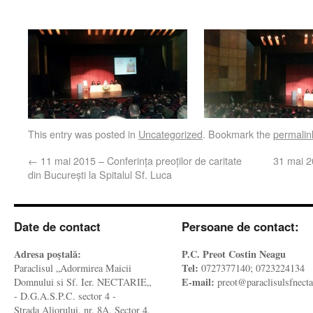
This entry was posted in
Uncategorized
. Bookmark the
permalin
←
11 mai 2015 – Conferința preoților de caritate
31 mai 2
din București la Spitalul Sf. Luca
Date de contact
Persoane de contact:
Adresa poştală:
P.C. Preot Costin Neagu
Tel:
Paraclisul „Adormirea Maicii
0727377140; 0723224134
E-mail:
Domnului si Sf. Ier. NECTARIE„
preot@paraclisulsfnecta
- D.G.A.S.P.C. sector 4 -
Strada Aliorului, nr. 8A, Sector 4,