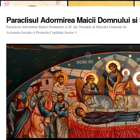
Paraclisul Adormirea Maicii Domnului si S
Paraclisul Adormirea Maicii Domnului si Sf. Ier. Nectarie al Directiei Generale de
Asistenta Sociala si Protectia Copilului Sector 4