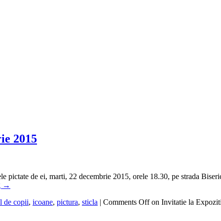
rie 2015
le pictate de ei, marti, 22 decembrie 2015, orele 18.30, pe strada Biser
g
→
l de copii
,
icoane
,
pictura
,
sticla
|
Comments Off
on Invitatie la Expozi