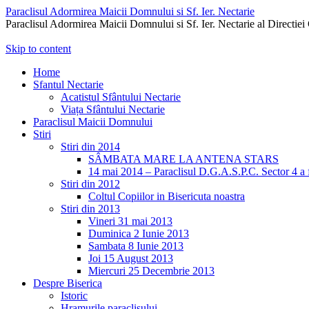
Paraclisul Adormirea Maicii Domnului si Sf. Ier. Nectarie
Paraclisul Adormirea Maicii Domnului si Sf. Ier. Nectarie al Directiei 
Skip to content
Home
Sfantul Nectarie
Acatistul Sfântului Nectarie
Viața Sfântului Nectarie
Paraclisul Maicii Domnului
Stiri
Stiri din 2014
SÂMBATA MARE LA ANTENA STARS
14 mai 2014 – Paraclisul D.G.A.S.P.C. Sector 4 a fo
Stiri din 2012
Coltul Copiilor in Bisericuta noastra
Stiri din 2013
Vineri 31 mai 2013
Duminica 2 Iunie 2013
Sambata 8 Iunie 2013
Joi 15 August 2013
Miercuri 25 Decembrie 2013
Despre Biserica
Istoric
Hramurile paraclisului