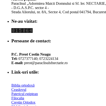
Paraclisul „Adormirea Maicii Domnului si Sf. Ier. NECTARIE
- D.G.A.S.P.C. sector 4 -
Strada Aliorului, nr. 8A, Sector 4, Cod postal 041794, Bucurest
Ne-au vizitat:
Persoane de contact:
P.C. Preot Costin Neagu
Tel:
0727377140; 0723224134
E-mail:
preot@paraclisulsfnectarie.ro
Link-uri utile:
Biblia ortodoxă
Ceaslovul
Patericul egiptean
Filocalia
Creștin Ortodox