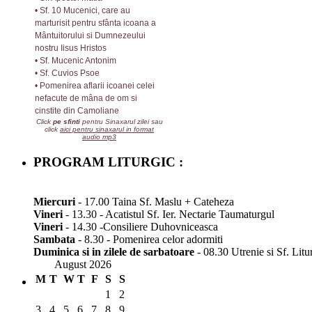
• Sf. 10 Mucenici, care au
marturisit pentru sfânta icoana a
Mântuitorului si Dumnezeului
nostru Iisus Hristos
• Sf. Mucenic Antonim
• Sf. Cuvios Psoe
• Pomenirea aflarii icoanei celei
nefacute de mâna de om si
cinstite din Camoliane
Click
pe sfinti
pentru Sinaxarul zilei sau
click
aici pentru sinaxarul in format
audio mp3
PROGRAM LITURGIC :
Miercuri
- 17.00 Taina Sf. Maslu + Cateheza
Vineri
- 13.30 - Acatistul Sf. Ier. Nectarie Taumaturgul
Vineri
- 14.30 -Consiliere Duhovniceasca
Sambata
- 8.30 - Pomenirea celor adormiti
Duminica si in zilele de sarbatoare
- 08.30 Utrenie si Sf. Litu
August 2026
M
T
W
T
F
S
S
1
2
3
4
5
6
7
8
9