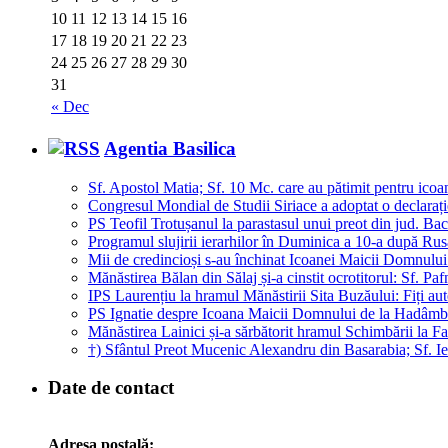
10
11
12
13
14
15
16
17
18
19
20
21
22
23
24
25
26
27
28
29
30
31
« Dec
Agentia Basilica
Sf. Apostol Matia; Sf. 10 Mc. care au pătimit pentru icoa
Congresul Mondial de Studii Siriace a adoptat o declarați
PS Teofil Trotușanul la parastasul unui preot din jud. Bac
Programul slujirii ierarhilor în Duminica a 10-a după Rusa
Mii de credincioși s-au închinat Icoanei Maicii Domnului
Mănăstirea Bălan din Sălaj și-a cinstit ocrotitorul: Sf. Pa
IPS Laurențiu la hramul Mănăstirii Sita Buzăului: Fiți auten
PS Ignatie despre Icoana Maicii Domnului de la Hadâmbu: 
Mănăstirea Lainici și-a sărbătorit hramul Schimbării la F
†) Sfântul Preot Mucenic Alexandru din Basarabia; Sf. Ier
Date de contact
Adresa poştală: