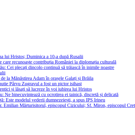
na lui Hristos; Duminica a 10-a după Rusalii
e care recunoaște contribuția României la diplomația culturală
ău: Cei plecați dincolo continuă să trăiască în inimile noastre
lii
 de la Mănăstirea Adam în orașele Galați și Brăila
fnutie Pârvu Zugravul a fost un pictor isihast
tici și lăsați să lucreze în voi iubirea lui Hristos
Ne binecuvintează cu ocrotirea ei tainică, discretă și delicată
ață: Este modelul vederii dumnezeiești, a spus IPS Irineu
. Emilian Mărturisitorul, episcopul Cizicului; Sf. Miron, episcopul Cret