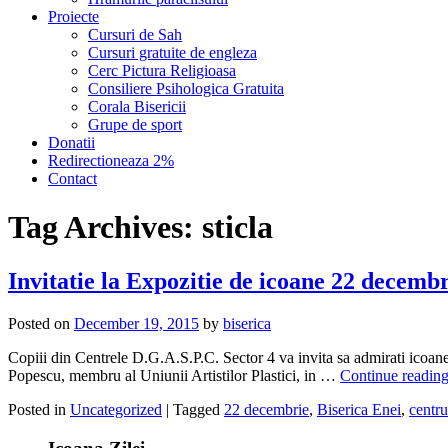
Proiecte
Cursuri de Sah
Cursuri gratuite de engleza
Cerc Pictura Religioasa
Consiliere Psihologica Gratuita
Corala Bisericii
Grupe de sport
Donatii
Redirectioneaza 2%
Contact
Tag Archives:
sticla
Invitatie la Expozitie de icoane 22 decemb
Posted on
December 19, 2015
by
biserica
Copiii din Centrele D.G.A.S.P.C. Sector 4 va invita sa admirati icoane
Popescu, membru al Uniunii Artistilor Plastici, in …
Continue readin
Posted in
Uncategorized
|
Tagged
22 decembrie
,
Biserica Enei
,
centru