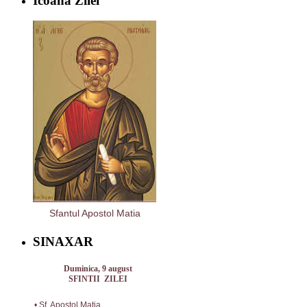
Icoana Zilei
Sfantul Apostol Matia
SINAXAR
Duminica, 9 august
SFINTII ZILEI
• Sf. Apostol Matia