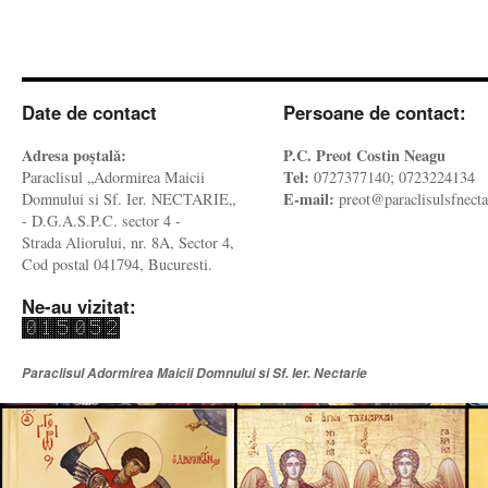
Date de contact
Persoane de contact:
Adresa poştală:
P.C. Preot Costin Neagu
Tel:
Paraclisul „Adormirea Maicii
0727377140; 0723224134
E-mail:
Domnului si Sf. Ier. NECTARIE„
preot@paraclisulsfnecta
- D.G.A.S.P.C. sector 4 -
Strada Aliorului, nr. 8A, Sector 4,
Cod postal 041794, Bucuresti.
Ne-au vizitat:
Paraclisul Adormirea Maicii Domnului si Sf. Ier. Nectarie