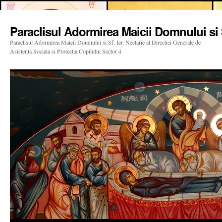
Paraclisul Adormirea Maicii Domnului si S
Paraclisul Adormirea Maicii Domnului si Sf. Ier. Nectarie al Directiei Generale de
Asistenta Sociala si Protectia Copilului Sector 4