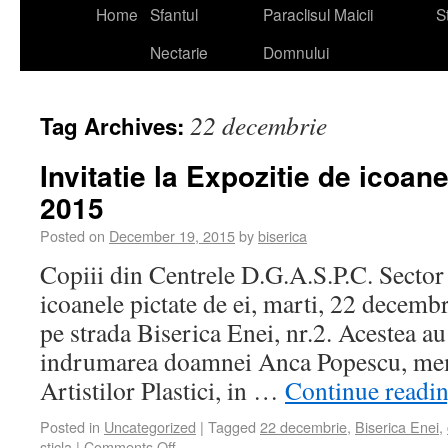
Home
Sfantul
Paraclisul Maicii
St
Nectarie
Domnului
22 decembrie
Tag Archives:
Invitatie la Expozitie de icoa
2015
Posted on
December 19, 2015
by
biserica
Copiii din Centrele D.G.A.S.P.C. Sector 
icoanele pictate de ei, marti, 22 decemb
pe strada Biserica Enei, nr.2. Acestea au
indrumarea doamnei Anca Popescu, me
Artistilor Plastici, in …
Continue readi
Posted in
Uncategorized
|
Tagged
22 decembrie
,
Biserica Enei
,
sticla
|
Comments Off